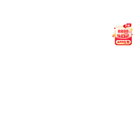
从整体来看，无论是尼克斯这样的职业球队还是广大
业余爱好者，都应认识到合理安排休息对于提高竞技
水平的重要性。一方面，它关乎身体机能恢复；另一
方面，也涉及心理素质培养。在现代体育竞技中，这
两者缺一不可，相辅相成。
通过分析不同球队和运动员在各类赛事中的表现，我
们不难发现，那些懂得科学安排训练与放松周期，并
根据自身实际情况进行调整的小组，更容易取得优异
成绩。因此，在这场关于“横扫”和“合适”的讨论中，更
深层次的是如何借助科学方法促进发展的问题。
最终，不论是八天还是三五天，我们都需要从每一次
经验中汲取教训，总结规律，为今后的备战做出更加
精准而有效的方法指导。只有不断探索，提高自己的