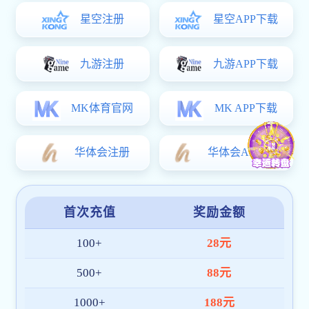
亚洲体育服务平台大奖
2022 年度综合类数字体育平台荣誉奖项，肯定平台服务能
力。