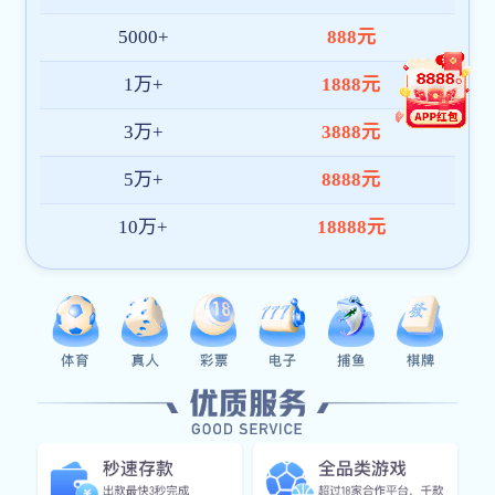
数据合规卓越平台
平台顺利通过 GDPR 与 ISO 多项认证，建立技术安全新标
准。
用户满意度大奖