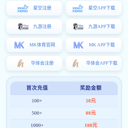
拉拉维亚谈打火箭失误情况强
调次轮对抗强度将显著提升
2026-07-09 01:40
41 次阅读
首页
/
体育快讯
在最近的比赛中，拉拉维亚谈到了球队在对抗火箭队
时出现的一些失误情况，并强调了次轮对抗强度将显
著提升。文章从四个方面进行详细阐述：首先，分析
火箭队的防守策略与我方失误之间的关系；其次，探
讨球员心理素质如何影响比赛表现；第三部分则聚焦
于教练团队在战术调整上的作用；最后，讨论如何通
过训练提升球队整体实力以应对更高强度的比赛。通
过这些分析，我们能够更全面地理解目前球队所面临