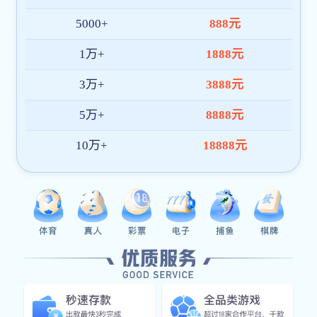
的问题，以及未来可能采取的应对措施。
1、火箭队的防守策略
火箭队作为一支拥有较强防守能力的球队，他们在本
场比赛中的表现令我们感到震惊。他们利用快速的脚
步和严密的盯人防守，使得我们的进攻节奏受到严重
干扰。很多时候，我们在传球和切入时都遭遇了来自
火箭队球员的不懈追击，这直接导致了一些不必要的
失误。
尤其是在面对火箭队快速反击时，我们常常显得手足
无措。在这种情况下，球员们往往会选择冒险传球或
者急于进攻，而忽视了基本的控球原则。这种失误不
仅损害了球队士气，也使得对手抓住机会完成反击，
从而进一步扩大分差。