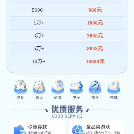
一重要事件所带来的深远意义。
1、俱乐部背景与转会策略
阿贾克斯和皇马都是欧洲足球界具有重要影响力的俱
乐部，前者以其青训体系著称，后者则是欧洲冠军联
赛历史上最成功的球队之一。阿贾克斯在近年来逐渐
恢复了昔日的辉煌，吸引了不少年轻天才。而皇马则
一直致力于引进顶级球员，以保持其竞争力。
在转会市场上，两家俱乐部都有各自独特的策略。阿
贾克斯倾向于培养年轻球员，然后将他们卖给更大的
球队，从而获得经济收益。这种模式使得他们能够维
持运营并不断补充新鲜血液。而皇马则常常通过高额
投入来收购明星球员，以增强自身实力，实现夺冠目
标。