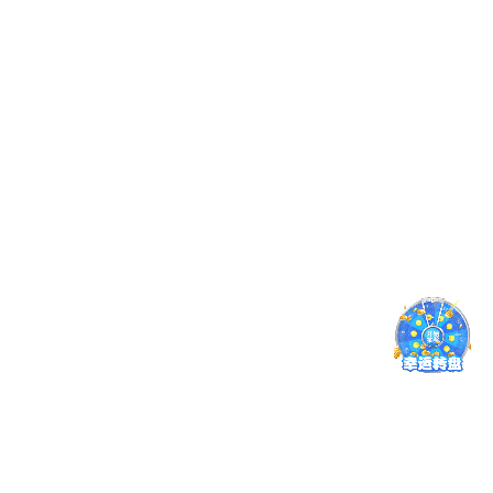
包括他对球队文化的认同，以及与教练团队建立起来
良好的互动关系。在这样的环境中，他可以专注于自
己的成长，而不是频繁经历换队带来的不确定性。
同时，在当前足球生态环境中，对于年轻球员而言，
在一支稳定且有竞争力的球队中磨炼技艺显得尤为重
要。因此，即使面对诱人的报价，他仍旧选择坚持留
队，可见其职业规划相当成熟。
3、市场环境对转会影响
近几年，全球范围内足球市场发生了巨大的变化。尤
其是在疫情后的复苏阶段，各大联赛都出现了不同程
度的不稳定因素，这直接影响到各家俱乐部对于引援
和出售球员策略。从整体来看，目前很多球队都面临
财政压力，因此对于高价引援持谨慎态度。