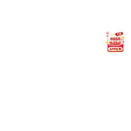
作为实力强劲且拥有庞大粉丝群体的俱乐部，每一次
关于关键球员去留的问题都会引发热烈讨论。不少巴
伐利亚地区和国际足坛媒体纷纷报道此事，对此展开
深入分析，并展开各种预测。有些评论认为，如果金
玟哉能顺利加盟其他强队，将是一笔值得期待的人才
交易；而另一些则持保守态度，更倾向于支持他继续
留队发展。
与此同时，球迷们对此事件也表现出不同看法。一部
分人十分支持金玟哉留下，他们相信他还有很大发展
空间，希望看到他逐步成长为球队核心。而另一部分
则希望看到他能够抓住机会，实现更高水平挑战，从
而实现个人价值最大化。这种分歧恰好反映出体育世
界观念多元的一面，让我们看到不同声音共存的重要
性。