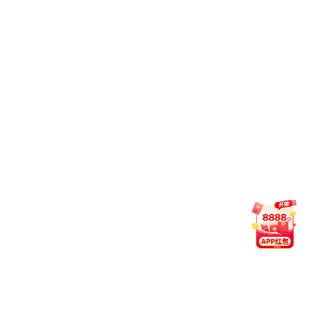
尽管如今市场上的选择较多，但高水平年轻球员通常
伴随高昂价格，而如何找到性价比高且符合自身需求
的人选，是各支球队需要认真考虑的问题。此外，由
于欧洲足坛人才济济，很多顶级俱乐部也盯上了琼斯
等潜力股，这无疑加大了引援难度。
因此，在进行引援时，国米不仅要关注目标球员本
身，还需研究其他竞争对手，从而制定相应策略。拥
有明确计划并顺利执行，将有助于他们锁定心仪之
人，实现成功引援。
4、挑战与机遇并存
虽然柯蒂斯·琼斯是国米今夏引援首选，但面临的一系
列挑战不容忽视。首先是资金限制，由于财务公平政
策等因素制约，国米必须合理控制预算，同时满足其