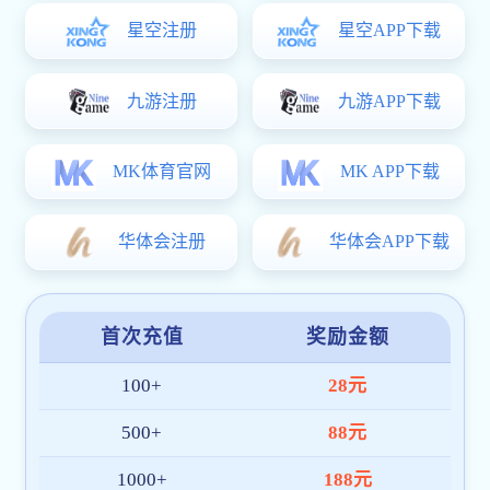
国米今夏中场补强计划柯蒂斯
琼斯仍为首选引援目标
2026-07-01 19:11
34 次阅读
首页
/
体育快讯
在即将到来的夏季转会窗口中，国际米兰（国米）计
划对中场进行补强，以提升球队整体实力。柯蒂斯·琼
斯作为现阶段的首选引援目标，将成为国米中场改造
的重要一环。本文将从四个方面深入分析国米今夏中
场补强计划，包括球队当前中场状况、柯蒂斯·琼斯的
个人能力与特点、转会市场背景以及可能面临的挑战
与机遇。这些因素将共同影响国米的决策，决定球队
未来的发展方向。