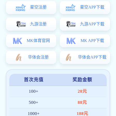
利物浦拒绝阿利松转会尤文球
员心生不满合同仅剩一年
2026-06-17 03:35
32 次阅读
首页
/
体育快讯
本文将围绕"利物浦拒绝阿利松转会尤文球员心生不满
合同仅剩一年"这一话题进行深入探讨。近年来，利物
浦在英超赛场上的表现备受瞩目，而阿利松作为球队
的主力门将，对球队的贡献不可忽视。然而，随着合
同只剩下一年的时间，阿利松希望能寻求新的挑战，
这一决定却遭到了俱乐部的拒绝。本文将从四个方面
进行详细分析：首先是阿利松在利物浦的重要性，其
次是他对转会的渴望，再者是俱乐部拒绝转会的原