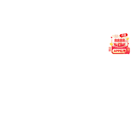
由于俱乐部拒绝了阿利松转会尤文图斯，两者之间可
能因此产生一定程度的不满情绪。如果这种状况持续
下去，将可能影响到双方未来的发展方向。一方面，
如果阿利松心中积累的不满情绪加剧，有可能影响他
的比赛状态和训练态度，从而间接影响到球队整体表
现。
另一方面，对于俱乐部而言，如果不能妥善处理与核
心球员之间的问题，不仅有损日常管理，还可能造成
其他队友对此事产生负面看法，引发连锁反应。此
外，如果最终未能达成续约协议，那么明年夏天当合
同到期时，他们将面临失去一名重要资产而未获得任
何补偿金之窘境。