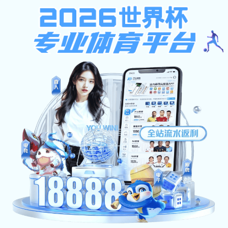
立即注册
九游在线官网登陆
带您畅享全
球体育盛事
专业平台，数据精准，
高清直播
覆盖热门体育项
目。
聚焦足球、篮球、电竞等赛事，
每日内容实时更
新
。
极速访问
下载APP